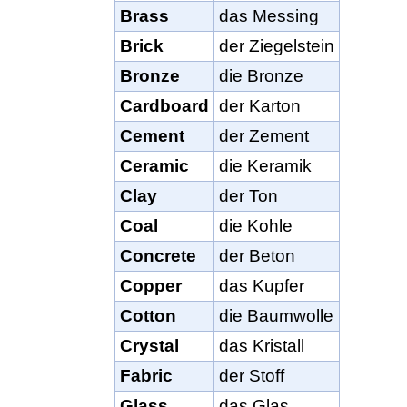
Brass
das Messing
Brick
der Ziegelstein
Bronze
die Bronze
Cardboard
der Karton
Cement
der Zement
Ceramic
die Keramik
Clay
der Ton
Coal
die Kohle
Concrete
der Beton
Copper
das Kupfer
Cotton
die Baumwolle
Crystal
das Kristall
Fabric
der Stoff
Glass
das Glas