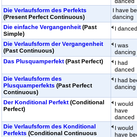
danced
Die Verlaufsform des Perfekts
I have b
(Present Perfect Continuous)
dancing
Die einfache Vergangenheit
(Past
I dance
Simple)
Die Verlaufsform der Vergangenheit
I was
(Past Continuous)
dancing
Das Plusquamperfekt
(Past Perfect)
I had
danced
Die Verlaufsform des
I had b
Plusquamperfekts
(Past Perfect
dancing
Continuous)
Der Konditional Perfekt
(Conditional
I would
Perfect)
have
danced
Die Verlaufsform des Konditional
I would
Perfekts
(Conditional Continuous
have be