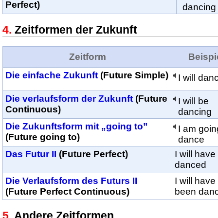
Perfect)
dancing
Zeitformen der Zukunft
Zeitform
Beispi
Die einfache Zukunft
(Future Simple)
I will dan
Die verlaufsform der Zukunft
(Future
I will be
Continuous)
dancing
Die Zukunftsform mit „going to”
I am goin
(Future going to)
dance
Das Futur II
(Future Perfect)
I will have
danced
Die Verlaufsform des Futurs II
I will have
(Future Perfect Continuous)
been danc
Andere Zeitformen