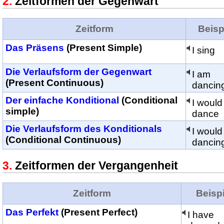
Zeitformen der Gegenwart
Zeitform
Beisp
Das Präsens
(Present Simple)
I sing
Die Verlaufsform der Gegenwart
I am
(Present Continuous)
dancin
Der einfache Konditional
(Conditional
I would
simple)
dance
Die Verlaufsform des Konditionals
I would
(Conditional Continuous)
dancin
Zeitformen der Vergangenheit
Zeitform
Beispi
Das Perfekt
(Present Perfect)
I have