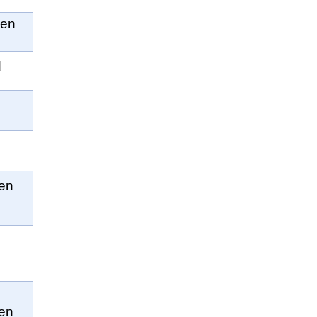
een
d
een
en