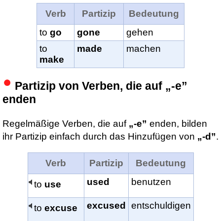
Verb
Partizip
Bedeutung
to
go
gone
gehen
to
made
machen
make
Partizip von Verben, die auf „-e”
enden
Regelmäßige Verben, die auf
„-e”
enden, bilden
ihr Partizip einfach durch das Hinzufügen von
„-d”
.
Verb
Partizip
Bedeutung
used
benutzen
to
use
excused
entschuldigen
to
excuse