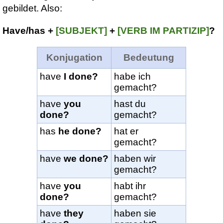
gebildet. Also:
Have/has +
[SUBJEKT]
+
[VERB IM PARTIZIP]
?
Konjugation
Bedeutung
have
I done?
habe ich
gemacht?
have
you
hast du
done?
gemacht?
has
he done?
hat er
gemacht?
have
we done?
haben wir
gemacht?
have
you
habt ihr
done?
gemacht?
have
they
haben sie