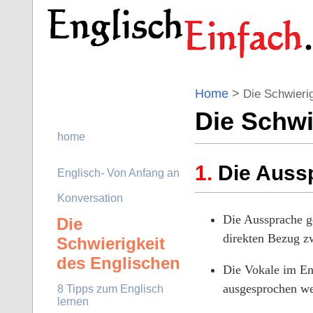
Home
>
Die Schwierig
Die Schwi
home
Die Auss
Englisch- Von Anfang an
Konversation
Die Aussprache ge
Die
direkten Bezug z
Schwierigkeit
des Englischen
Die Vokale im Eng
ausgesprochen we
8 Tipps zum Englisch
lernen