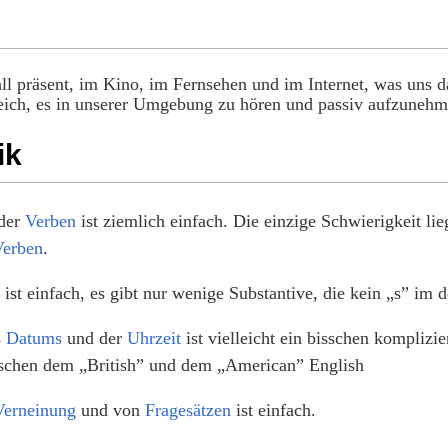
ll präsent, im Kino, im Fernsehen und im Internet, was uns das
reich, es in unserer Umgebung zu hören und passiv aufzunehm
ik
 der
Verben
ist ziemlich einfach. Die einzige Schwierigkeit li
Verben
.
ist einfach, es gibt nur wenige Substantive, die kein „s” im d
s
Datums
und der
Uhrzeit
ist vielleicht ein bisschen komplizi
schen dem „British” und dem „American” English
Verneinung
und von
Fragesätzen
ist einfach.