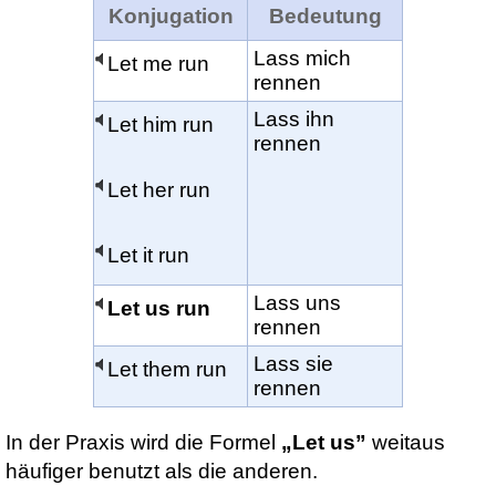
Konjugation
Bedeutung
Lass mich
Let me run
rennen
Lass ihn
Let him run
rennen
Let her run
Let it run
Lass uns
Let us run
rennen
Lass sie
Let them run
rennen
In der Praxis wird die Formel
„Let us”
weitaus
häufiger benutzt als die anderen.