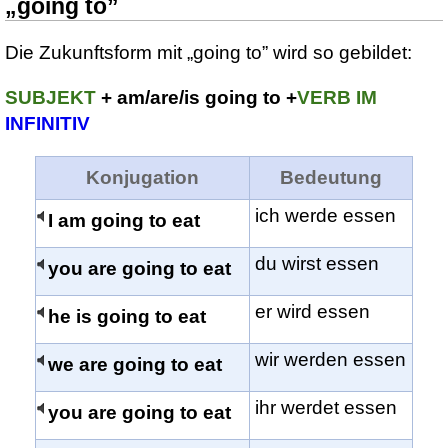
„going to”
Die Zukunftsform mit „going to” wird so gebildet:
SUBJEKT
+ am/are/is going to +
VERB IM
INFINITIV
Konjugation
Bedeutung
ich werde essen
I am going to eat
du wirst essen
you are going to eat
er wird essen
he is going to eat
wir werden essen
we are going to eat
ihr werdet essen
you are going to eat