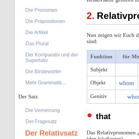
Die Pronomen
Relativp
Die Präpositionen
Die Artikel
Nun zeigen wir Euch 
sind:
Das Plural
Der Komparativ und der
Funktion
für M
Superlativ
Subjekt
Die Bindewörter
Objekt
whom
Mehr Grammatik...
Genitiv
who
Der Satz
Die Verneinung
that
Der Fragesatz
Der Relativsatz
Das Relativpronomen
(den häufigsten).