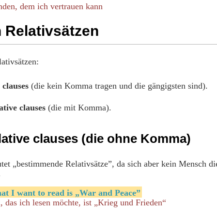
nden, dem ich vertrauen kann
 Relativsätzen
ativsätzen:
 clauses
(die kein Komma tragen und die gängigsten sind).
ative clauses
(die mit Komma).
elative clauses (die ohne Komma)
autet „bestimmende Relativsätze”, da sich aber kein Mensch 
.
hat I want to read is „War and Peace”
 das ich lesen möchte, ist „Krieg und Frieden“