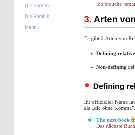
Ich brauche jema
Die Farben
Die Familie
Arten von
Mehr...
Es gibt 2 Arten von Rel
Defining relative
Non-defining rel
Defining r
Ihr offizieller Name l
als „die ohne Komma”
The next book
t
Das nächste Buch,