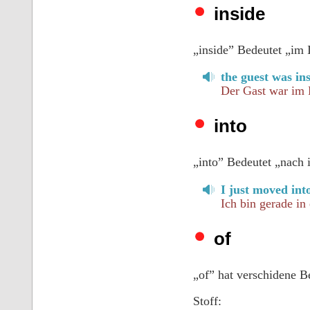
inside
„inside” Bedeutet „im 
the guest was in
Der Gast war im
into
„into” Bedeutet „nach i
I just moved in
Ich bin gerade i
of
„of” hat verschidene 
Stoff: