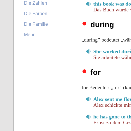
Die Zahlen
this book was d
Das Buch wurde 
Die Farben
during
Die Familie
Mehr...
„during” bedeutet „wäh
She worked durin
Sie arbeitete wäh
for
for Bedeutet: „für” (ka
Alex sent me flo
Alex schickte mi
he has gone to th
Er ist zu dem Ge