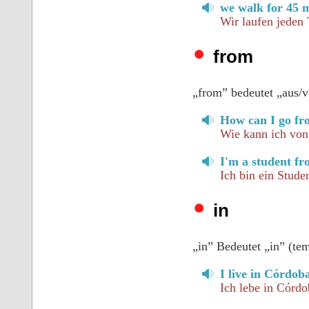
we walk for 45 
Wir laufen jeden
from
„from” bedeutet „aus/v
How can I go fr
Wie kann ich vo
I'm a student f
Ich bin ein Stude
in
„in” Bedeutet „in” (tem
I live in Córdob
Ich lebe in Córdo