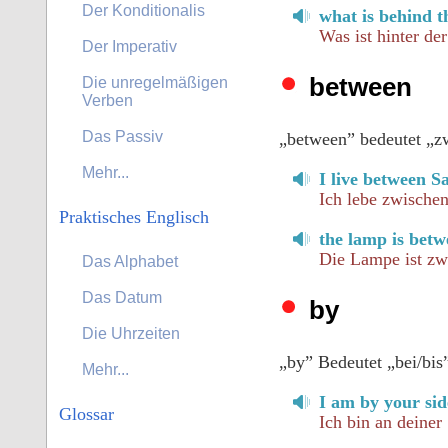
Der Konditionalis
what is behind t
Was ist hinter de
Der Imperativ
between
Die unregelmäßigen
Verben
Das Passiv
„between” bedeutet „zw
Mehr...
I live between S
Ich lebe zwische
Praktisches Englisch
the lamp is betw
Die Lampe ist zw
Das Alphabet
Das Datum
by
Die Uhrzeiten
„by” Bedeutet „bei/bis
Mehr...
I am by your sid
Glossar
Ich bin an deiner 