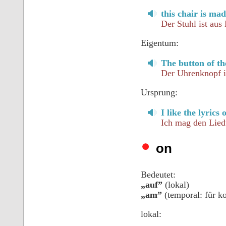
this chair is ma
Der Stuhl ist aus
Eigentum:
The button of th
Der Uhrenknopf i
Ursprung:
I like the lyrics 
Ich mag den Lied
on
Bedeutet:
„auf”
(lokal)
„am”
(temporal: für k
lokal: