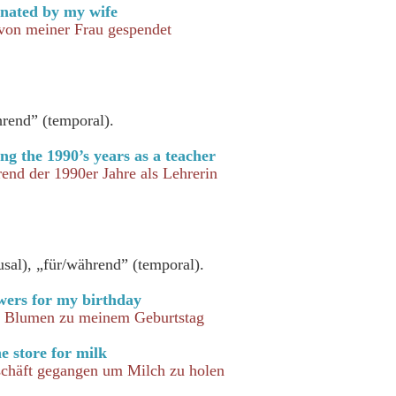
onated by my wife
von meiner Frau gespendet
rend” (temporal).
g the 1990’s years as a teacher
rend der 1990er Jahre als Lehrerin
usal), „für/während” (temporal).
wers for my birthday
r Blumen zu meinem Geburtstag
e store for milk
schäft gegangen um Milch zu holen