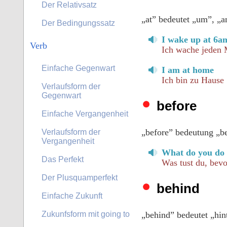
Der Relativsatz
„at” bedeutet „um”, „an
Der Bedingungssatz
I wake up at 6a
Verb
Ich wache jeden
Einfache Gegenwart
I am at home
Ich bin zu Hause
Verlaufsform der
Gegenwart
before
Einfache Vergangenheit
„before” bedeutung „be
Verlaufsform der
Vergangenheit
What do you do b
Das Perfekt
Was tust du, bevo
Der Plusquamperfekt
behind
Einfache Zukunft
Zukunfsform mit going to
„behind” bedeutet „hint