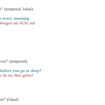
” (temporal, lokal).
m every morning
 Morgen um 6Uhr auf
vor” (temporal).
efore you go to sleep?
r du ins Bett gehst?
er” (lokal).