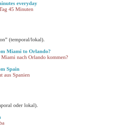
minutes everyday
 Tag 45 Minuten
on” (temporal/lokal).
om Miami to Orlando?
n Miami nach Orlando kommen?
rom Spain
nt aus Spanien
poral oder lokal).
a
ba