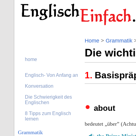
Home
>
Grammatik
Die wicht
home
Basisprä
Englisch- Von Anfang an
Konversation
Die Schwierigkeit des
Englischen
about
8 Tipps zum Englisch
lernen
bedeutet „über” (Achtu
Grammatik
the Prime Minis