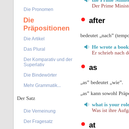
Der Prime Ministe
Die Pronomen
after
Die
Präpositionen
bedeutet „nach” (tempo
Die Artikel
He wrote a book 
Das Plural
Er schrieb nach d
Der Komparativ und der
Superlativ
as
Die Bindewörter
„as” bedeutet „wie”.
Mehr Grammatik...
„as” kann sowohl Präpo
Der Satz
what is your rol
Was ist ihre Aufg
Die Verneinung
Der Fragesatz
at