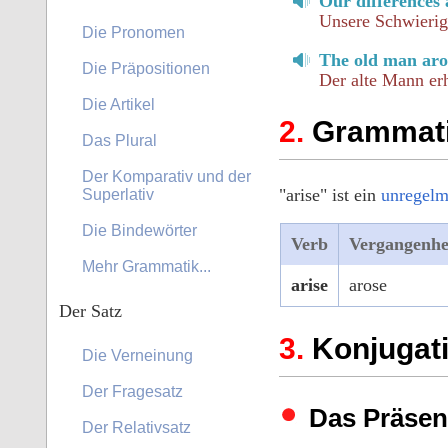
Our differences 
Unsere Schwierig
Die Pronomen
The old man aros
Die Präpositionen
Der alte Mann er
Die Artikel
Grammatik
Das Plural
Der Komparativ und der
"arise" ist ein
unregelm
Superlativ
Die Bindewörter
Verb
Vergangenhe
Mehr Grammatik...
arise
arose
Der Satz
Konjugati
Die Verneinung
Der Fragesatz
Das Präsen
Der Relativsatz