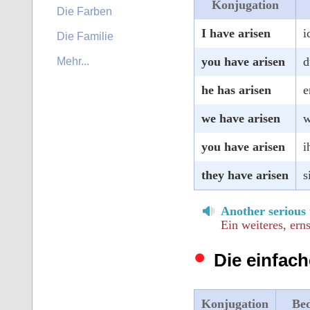
Konjugation
Die Farben
I have arisen
i
Die Familie
you have arisen
d
Mehr...
he has arisen
e
we have arisen
w
you have arisen
i
they have arisen
s
Another serious 
Ein weiteres, ern
Die einfach
Konjugation
Be