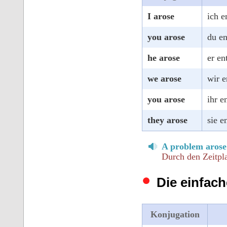
I arose
ich e
you arose
du en
he arose
er en
we arose
wir e
you arose
ihr e
they arose
sie e
A problem arose
Durch den Zeitpl
Die einfach
Konjugation