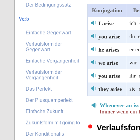
Der Bedingungssatz
Konjugation
Be
Verb
ich 
I arise
Einfache Gegenwart
du e
you arise
Verlaufsform der
er e
he arises
Gegenwart
Einfache Vergangenheit
wir 
we arise
Verlaufsform der
ihr 
you arise
Vergangenheit
sie 
they arise
Das Perfekt
Der Plusquamperfekt
Whenever an issu
Immer wenn ein Pr
Einfache Zukunft
Zukunfsform mit going to
Verlaufsfo
Der Konditionalis