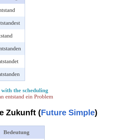
ntstand
tstandest
tstand
ntstanden
ntstandet
ntstanden
 with the scheduling
an entstand ein Problem
e Zukunft (
Future Simple
)
Bedeutung