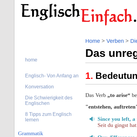
Home
>
Verben
>
Di
Das unreg
home
Bedeutung
Englisch- Von Anfang an
Konversation
Das Verb
„to arise“
be
Die Schwierigkeit des
Englischen
"entstehen, auftreten
8 Tipps zum Englisch
Since you left, a
lernen
Seit du gingst ha
Grammatik