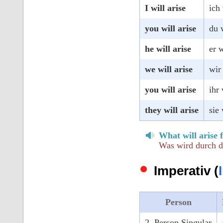
I will arise
ich
you will arise
du 
he will arise
er 
we will arise
wir
you will arise
ihr
they will arise
sie
What will arise 
Was wird durch di
Imperativ (
Person
2. Person Singular