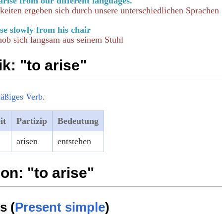
arise from our different languages.
keiten ergeben sich durch unsere unterschiedlichen Sprachen
e slowly from his chair
hob sich langsam aus seinem Stuhl
: "to arise"
äßiges Verb
.
it
Partizip
Bedeutung
arisen
entstehen
on: "to arise"
s (
Present simple
)