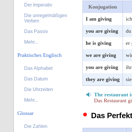
Der Imperativ
Konjugation
Die unregelmäßigen
I am giving
ic
Verben
you are giving
du
Das Passiv
Mehr...
he is giving
er
we are giving
wi
Praktisches Englisch
you are giving
ih
Das Alphabet
they are giving
si
Das Datum
Die Uhrzeiten
The restaurant i
Das Restaurant gi
Mehr...
Glossar
Das Perfekt
Die Zahlen