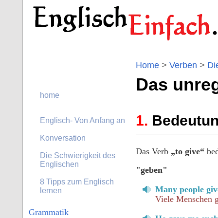
Home
>
Verben
>
Di
Das unreg
home
Bedeutun
Englisch- Von Anfang an
Konversation
Das Verb
„to give“
bed
Die Schwierigkeit des
Englischen
"geben"
8 Tipps zum Englisch
Many people give
lernen
Viele Menschen g
Grammatik