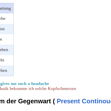
utung
ebe
bst
bt
geben
ebt
eben
 gives me such a headache
 Musik bekomme ich solche Kopfschmerzen
rm der Gegenwart (
Present Continou