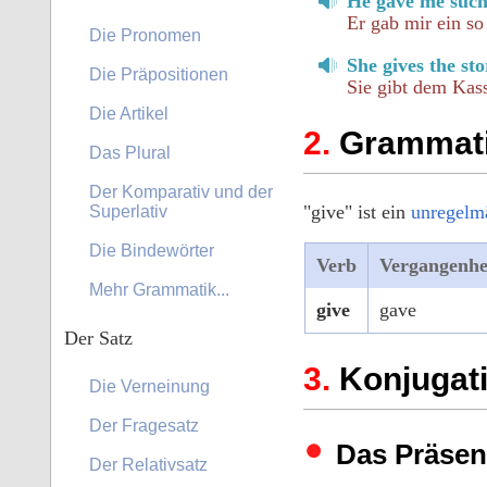
He gave me such
Er gab mir ein so
Die Pronomen
She gives the st
Die Präpositionen
Sie gibt dem Kas
Die Artikel
Grammatik
Das Plural
Der Komparativ und der
"give" ist ein
unregelm
Superlativ
Die Bindewörter
Verb
Vergangenhe
Mehr Grammatik...
give
gave
Der Satz
Konjugati
Die Verneinung
Der Fragesatz
Das Präsen
Der Relativsatz