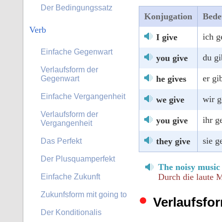
Der Bedingungssatz
Konjugation
Bede
Verb
ich g
I give
Einfache Gegenwart
du gi
you give
Verlaufsform der
er gi
he gives
Gegenwart
Einfache Vergangenheit
wir 
we give
Verlaufsform der
ihr g
you give
Vergangenheit
sie g
they give
Das Perfekt
Der Plusquamperfekt
The noisy music
Durch die laute
Einfache Zukunft
Zukunfsform mit going to
Verlaufsfo
Der Konditionalis