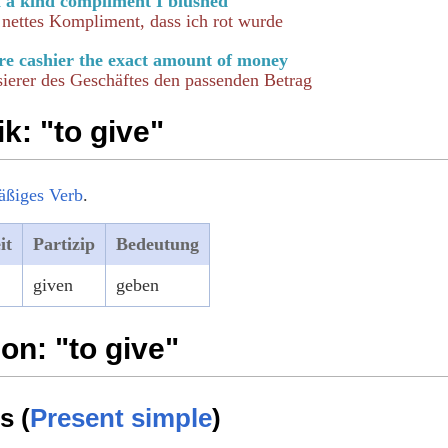
 a kind compliment I blushed
 nettes Kompliment, dass ich rot wurde
ore cashier the exact amount of money
sierer des Geschäftes den passenden Betrag
: "to give"
äßiges Verb
.
it
Partizip
Bedeutung
given
geben
on: "to give"
s (
Present simple
)