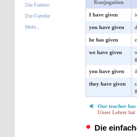
Konjugation
Die Farben
I have given
i
Die Familie
you have given
d
Mehr...
he has given
e
we have given
w
you have given
i
they have given
s
Our teacher has 
Unser Lehrer hat
Die einfach