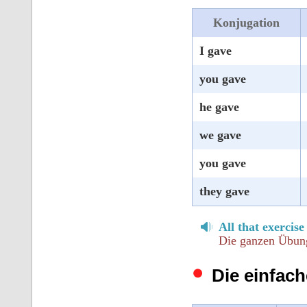
Konjugation
I gave
you gave
he gave
we gave
you gave
they gave
All that exercis
Die ganzen Übung
Die einfach