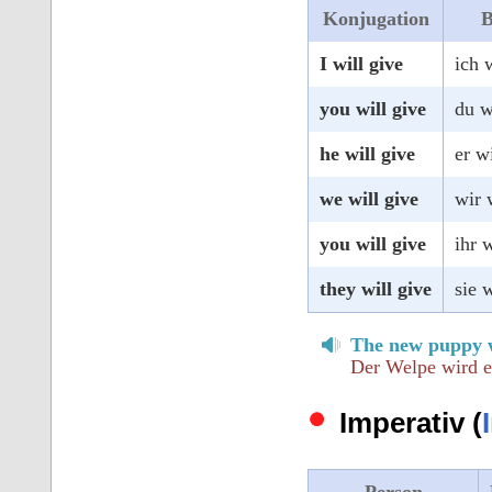
Konjugation
B
I will give
ich 
you will give
du w
he will give
er w
we will give
wir 
you will give
ihr 
they will give
sie 
The new puppy wi
Der Welpe wird es
Imperativ (