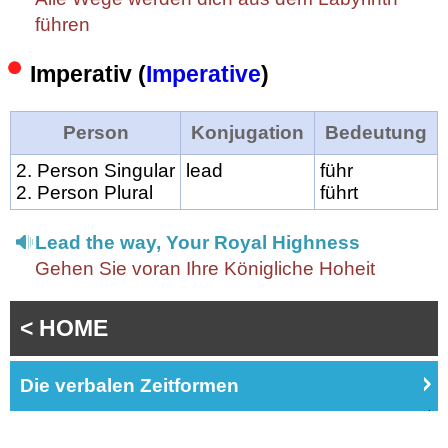
führen
Imperativ (
Imperative
)
Person
Konjugation
Bedeutung
2. Person Singular
lead
führ
2. Person Plural
führt
Lead the way, Your Royal Highness
Gehen Sie voran Ihre Königliche Hoheit
< HOME
Die verbalen Zeitformen