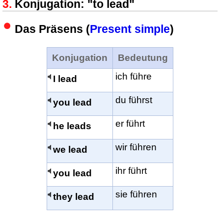
Konjugation: "to lead"
Das Präsens (
Present simple
)
Konjugation
Bedeutung
ich führe
I lead
du führst
you lead
er führt
he leads
wir führen
we lead
ihr führt
you lead
sie führen
they lead