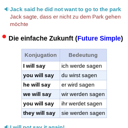
Jack said he did not want to go to the park
Jack sagte, dass er nicht zu dem Park gehen
möchte
Die einfache Zukunft (
Future Simple
)
Konjugation
Bedeutung
I will say
ich werde sagen
you will say
du wirst sagen
he will say
er wird sagen
we will say
wir werden sagen
you will say
ihr werdet sagen
they will say
sie werden sagen
I will not say it again!