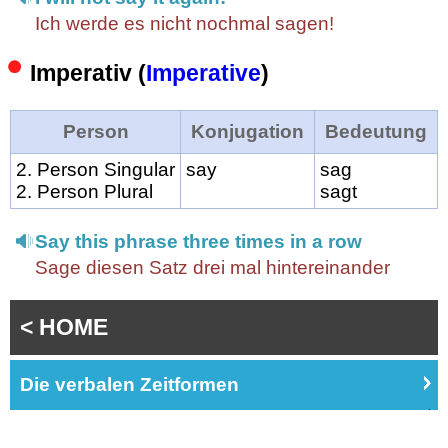
Ich werde es nicht nochmal sagen!
Imperativ (
Imperative
)
Person
Konjugation
Bedeutung
2. Person Singular
say
sag
2. Person Plural
sagt
Say this phrase three times in a row
Sage diesen Satz drei mal hintereinander
< HOME
Die verbalen Zeitformen